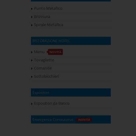
Punto Metallico
Brossura
Spirale Metallica
RISTORAZIONE HOTEL
Menu
NOVITÀ
Tovagliette
Comande
Sottobicchieri
Espositori
Espositori da Banco
Emergenza Coronavirus
NOVITÀ