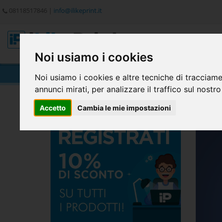
08118517846
|
info@ilikeprint.it
Noi usiamo i cookies
Volantini
Noi usiamo i cookies e altre tecniche di tracciame
annunci mirati, per analizzare il traffico sul nostro
Home
Piccolo Formato
Volantini
Accetto
Cambia le mie impostazioni