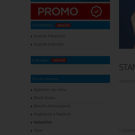
PACKAGING
NOVITÀ
Scatole Panettoni
Scatole Colombe
Calendari
NOVITÀ
STA
Piccolo Formato
Volantini
Bigliettini da visita
Block Notes
Blocchi Autocopianti
Pieghevoli e Depliant
Volantini
I Volant
Flyer