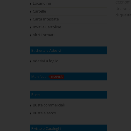
economic
Locandine
Una volta
Cartelle
di qualità
Carta Intestata
Inviti e Cartoline
Altri Formati
Etichette e Adesivi
Adesivi a foglio
Manifesti
NOVITÀ
Buste
Buste commerciali
Buste a sacco
Riviste e Cataloghi