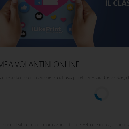
MPA VOLANTINI ONLINE
, il metodo di comunicazione più diffuso, più efficace, più diretto. Scegli 
ini sono ideali per una comunicazione efficace, veloce e mirata, e sono 