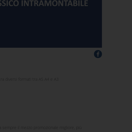
tra diversi formati tra A5 A4 e A3
da sempre il mezzo promozionale migliore, più